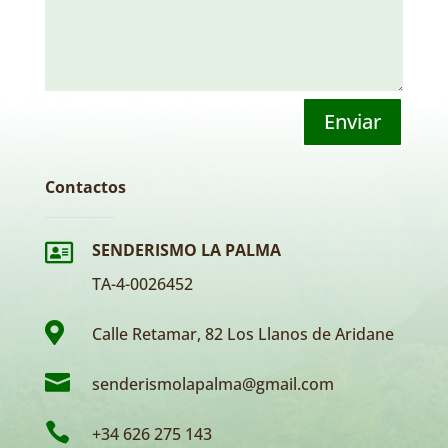
Enviar
Contactos
SENDERISMO LA PALMA

TA-4-0026452

Calle Retamar, 82 Los Llanos de Aridane

senderismolapalma@gmail.com

+34 626 275 143